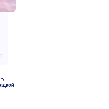
»,
щадкой