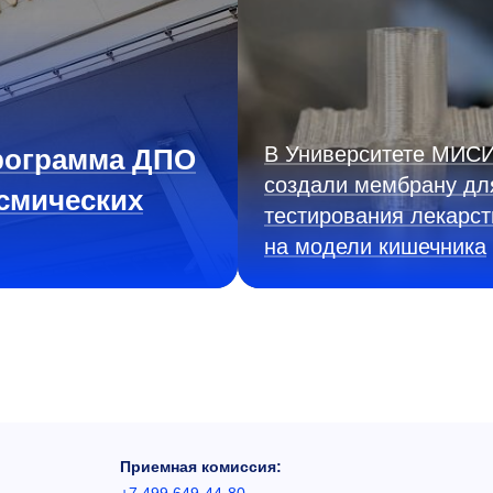
В Университете МИС
рограмма ДПО
создали мембрану дл
смических
тестирования лекарст
на модели кишечника
Приемная комиссия: