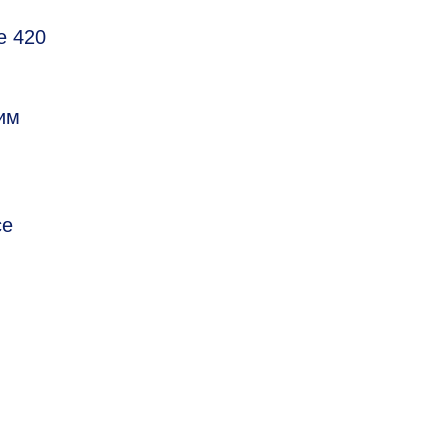
е 420
им
се