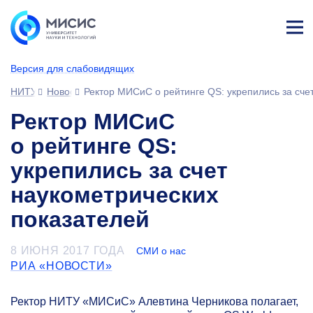
Лич
ны
Версия для слабовидящих
й
каб
НИТУ МИСИС
Новости
Ректор МИСиС о рейтинге QS: укрепились за сче
ине
т
Ректор МИСиС
о рейтинге QS:
укрепились за счет
наукометрических
показателей
8 ИЮНЯ 2017 ГОДА
СМИ о нас
РИА «НОВОСТИ»
Ректор НИТУ «МИСиС» Алевтина Черникова полагает,