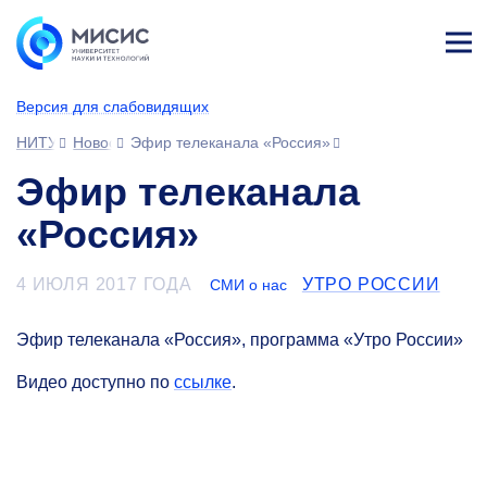
Лич
ны
Версия для слабовидящих
й
каб
НИТУ МИСИС
Новости
Эфир телеканала «Россия»
ине
т
Эфир телеканала
«Россия»
4 ИЮЛЯ 2017 ГОДА
УТРО РОССИИ
СМИ о нас
Эфир телеканала «Россия», программа «Утро России»
Видео доступно по
ссылке
.