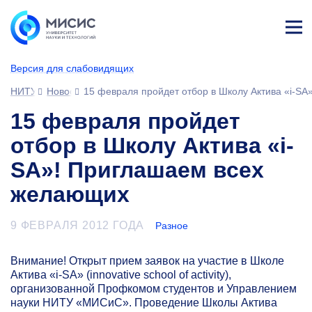
Лич
ны
Версия для слабовидящих
й
каб
НИТУ МИСИС
Новости
15 февраля пройдет отбор в Школу Актива «i-S
ине
т
15 февраля пройдет
отбор в Школу Актива «i-
SA»! Приглашаем всех
желающих
9 ФЕВРАЛЯ 2012 ГОДА
Разное
Внимание! Открыт прием заявок на участие в Школе
Актива
«i-SA»
(innovative school of activity),
организованной Профкомом студентов и Управлением
науки НИТУ «МИСиС». Проведение Школы Актива