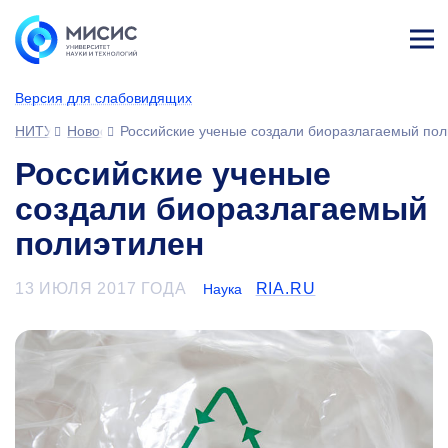
Лич
ны
Версия для слабовидящих
й
каб
НИТУ МИСИС
Новости
Российские ученые создали биоразлагаемый пол
ине
т
Российские ученые
создали биоразлагаемый
полиэтилен
13 ИЮЛЯ 2017 ГОДА
RIA.RU
Наука