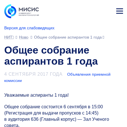
Лич
ны
Версия для слабовидящих
й
каб
НИТУ МИСИС
Новости
Общее собрание аспирантов 1 года
ине
т
Общее собрание
аспирантов 1 года
4 СЕНТЯБРЯ 2017 ГОДА
Объявления приемной
комиссии
Уважаемые аспиранты 1 года!
Общее собрание состоится 6 сентября в 15:00
(Регистрация для выдачи пропусков с 14:45)
в аудитория 636 (Главный корпус) — Зал Ученого
совета.