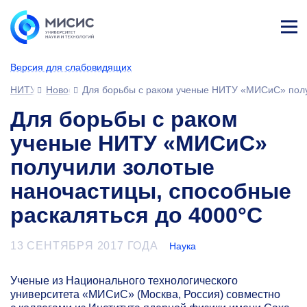
Лич
ны
Версия для слабовидящих
й
каб
НИТУ МИСИС
Новости
Для борьбы с раком ученые НИТУ «МИСиС» полу
ине
т
Для борьбы с раком
ученые НИТУ «МИСиС»
получили золотые
наночастицы, способные
раскаляться до 4000°C
13 СЕНТЯБРЯ 2017 ГОДА
Наука
Ученые из Национального технологического
университета «МИСиС» (Москва, Россия) совместно