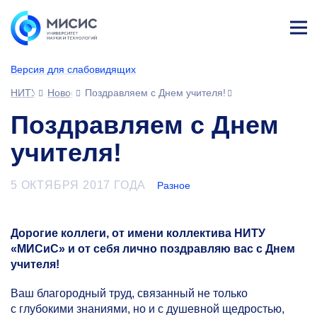
Лич
ны
Версия для слабовидящих
й
каб
НИТУ МИСИС
Новости
Поздравляем с Днем учителя!
ине
т
Поздравляем с Днем
учителя!
5 ОКТЯБРЯ 2017 ГОДА
Разное
Дорогие коллеги, от имени коллектива НИТУ
«МИСиС» и от себя лично поздравляю вас с Днем
учителя!
Ваш благородный труд, связанный не только
с глубокими знаниями, но и с душевной щедростью,