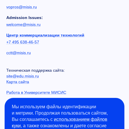
vopros@misis.ru
Admission Issues:
welcome@misis.ru
Центр коммерциализации технологий
+7 495 638-46-57
cctt@misis.ru
Техническая поддержка сайта:
site@edu.misis.ru
Карта сайта
Работа в Университете МИСИС
Сведения об образовательной организации
Мы используем файлы идентификации
и метрики. Продолжая пользоваться сайтом,
Информация о закупках
Вы соглашаетесь с
использованием файлов
Противодействие коррупции
куки
, а также ознакомлены и даете согласие
Политика конфиденциальности