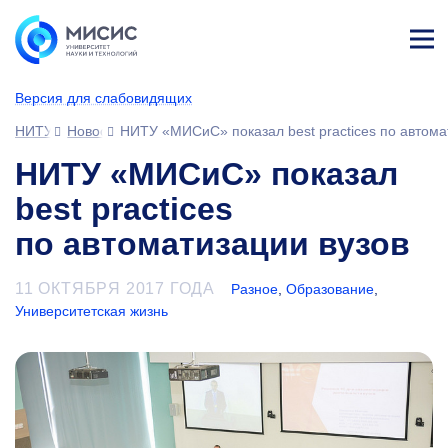
Лич
ны
Версия для слабовидящих
й
каб
НИТУ МИСИС
Новости
НИТУ «МИСиС» показал best practices по автома
ине
т
НИТУ «МИСиС» показал
best practices
по автоматизации вузов
11 ОКТЯБРЯ 2017 ГОДА
Разное
,
Образование
,
Университетская жизнь