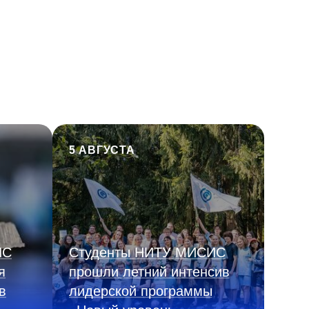
5 АВГУСТА
ИС
Студенты НИТУ МИСИС
я
прошли летний интенсив
в
лидерской программы