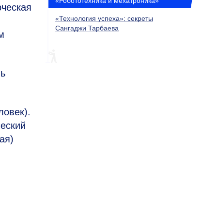
«Робототехника и мехатроника»
рческая
«Технология успеха»: секреты
Сангаджи Тарбаева
м
ль
ловек).
ческий
ая)