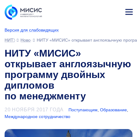
Лич
ны
Версия для слабовидящих
й
каб
НИТУ МИСИС
Новости
НИТУ «МИСИС» открывает англоязычную програ
ине
т
НИТУ «МИСИС»
открывает англоязычную
программу двойных
дипломов
по менеджменту
20 НОЯБРЯ 2017 ГОДА
Поступающим
,
Образование
,
Международное сотрудничество