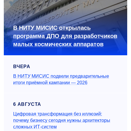
В НИТУ МИСИС открылась
программа ДПО для разработчиков
малых космических аппаратов
ВЧЕРА
В НИТУ МИСИС подвели предварительные
итоги приёмной кампании — 2026
6 АВГУСТА
Цифровая трансформация без иллюзий:
почему бизнесу сегодня нужны архитекторы
сложных ИТ-систем