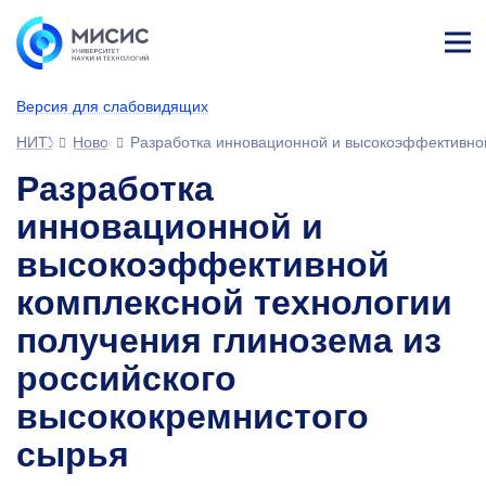
Лич
ны
Версия для слабовидящих
й
каб
НИТУ МИСИС
Новости
Разработка инновационной и высокоэффективной
ине
т
Разработка
инновационной и
высокоэффективной
комплексной технологии
получения глинозема из
российского
высококремнистого
сырья