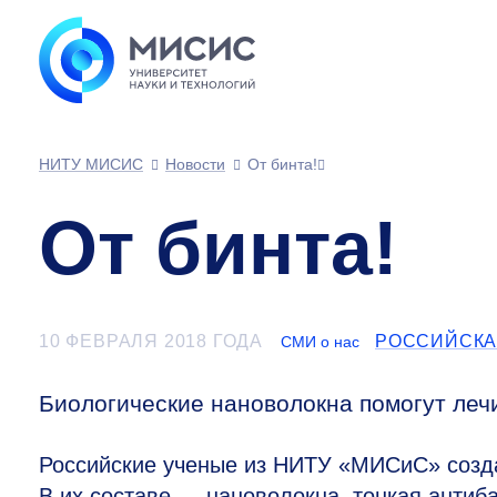
НИТУ МИСИС
Новости
От бинта!
От бинта!
10 ФЕВРАЛЯ 2018 ГОДА
РОССИЙСКА
СМИ о нас
Биологические нановолокна помогут ле
Российские ученые из НИТУ «МИСиС» созда
В их составе — нановолокна, тонкая антиб