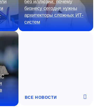
ели
без иллюзий: почему
ги
бизнесу сегодня нужны
—
архитекторы сложных ИТ-
систем
ИС
я
в
ВСЕ НОВОСТИ