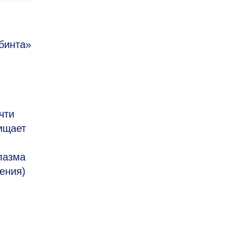
бинта»
чти
щищает
лазма
ения)