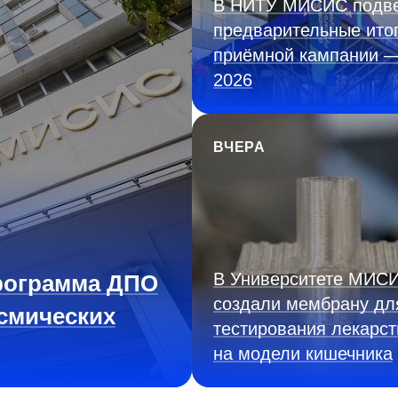
В НИТУ МИСИС подв
предварительные ито
приёмной кампании 
2026
ВЧЕРА
В Университете МИС
рограмма ДПО
создали мембрану дл
смических
тестирования лекарст
на модели кишечника