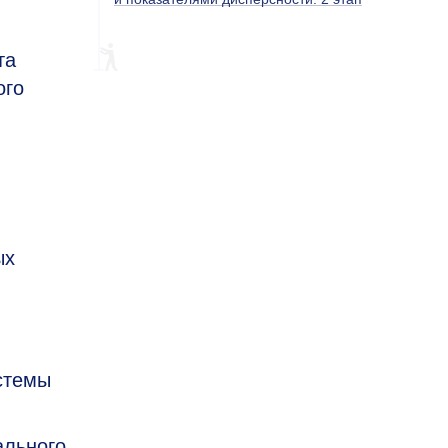
та
ого
ых
стемы
ального