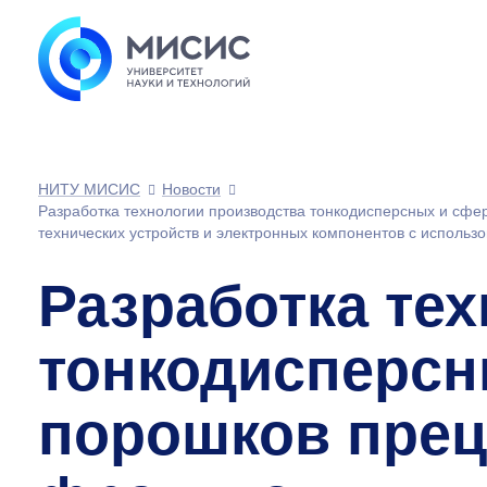
НИТУ МИСИС
Новости
Разработка технологии производства тонкодисперсных и сф
технических устройств и электронных компонентов с использ
Разработка те
тонкодисперс
порошков прец