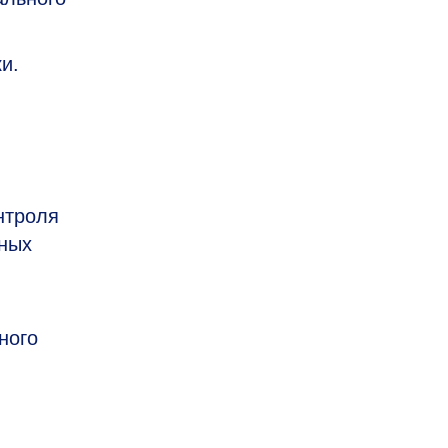
и.
нтроля
нных
ного