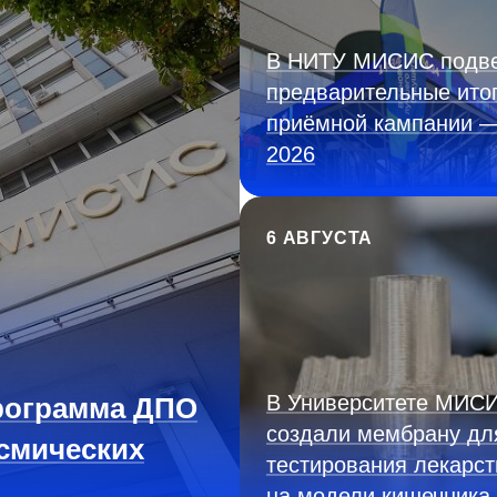
В НИТУ МИСИС подв
предварительные ито
приёмной кампании 
2026
6 АВГУСТА
В Университете МИС
рограмма ДПО
создали мембрану дл
смических
тестирования лекарст
на модели кишечника