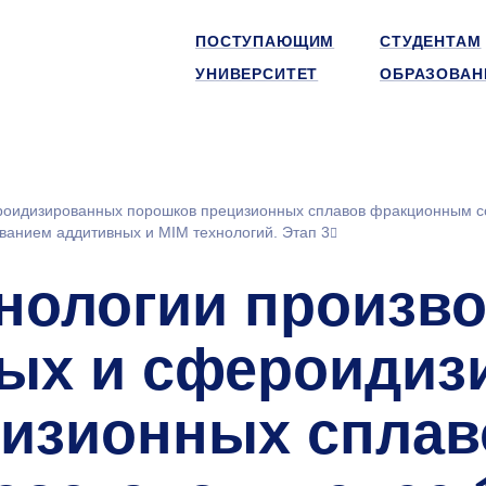
ПОСТУПАЮЩИМ
СТУДЕНТАМ
УНИВЕРСИТЕТ
ОБРАЗОВАН
ероидизированных порошков прецизионных сплавов фракционным с
ованием аддитивных и MIM технологий. Этап 3
хнологии произв
ных и сфероидиз
изионных сплав