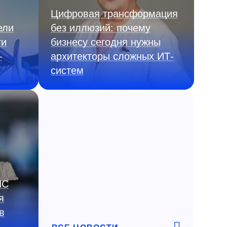
Цифровая трансформация
ели
без иллюзий: почему
ги
бизнесу сегодня нужны
—
архитекторы сложных ИТ-
систем
ИС
я
в