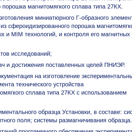
 порошка магнитомягкого сплава типа 27КХ.
изготовления миниатюрного Г-образного элемен
о из сфероидизированного порошка магнитомягк
х и MIM технологий, и контроля его магнитных
тов исследований;
ач и достижения поставленных целей ПНИЭР.
документация на изготовление экспериментальн
ента технического устройства
омягкого сплава типа 27КХ с использованием
ментального образца Установки, в составе: си
тного поля; системы размагничивания образца.
таний программного обеспечения эксперимент