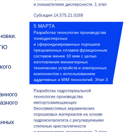
и показателями дисперсности. 1 этап
Субсидия 14.575.21.0168
5 МАРТА
Разработка технологии производства
новки.
тонкодисперсных
и сфероидизированных порошков
ХТЮ
прецизионных сплавов фракционным
составом менее 10 мкм с целью
изготовления миниатюрных
кого
технических устройств и электронных
компонентов с использованием
аддитивных и MIM технологий. Этап 3
Разработка гидротермальной
анного
технологии производства
азного
импортозамещающих
биосовместимых керамических
порошковых материалов на основе
гидроксилапатита с регулируемыми
анных
степенью кристалличности
и показателями дисперсности. 2 этап