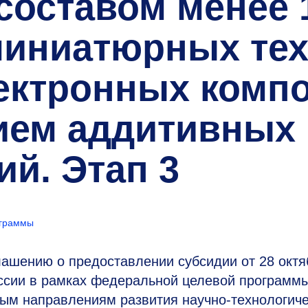
оставом менее 
миниатюрных те
лектронных комп
ием аддитивных
ий. Этап 3
ограммы
лашению о предоставлении субсидии от 28 октя
оссии в рамках федеральной целевой программ
ным направлениям развития научно-технологиче