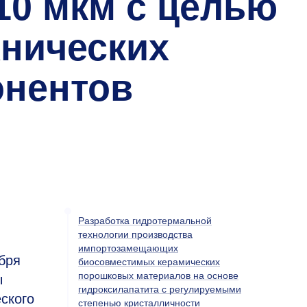
10 мкм с целью
хнических
онентов
Разработка гидротермальной
технологии производства
импортозамещающих
бря
биосовместимых керамических
порошковых материалов на основе
ы
гидроксилапатита с регулируемыми
ского
степенью кристалличности