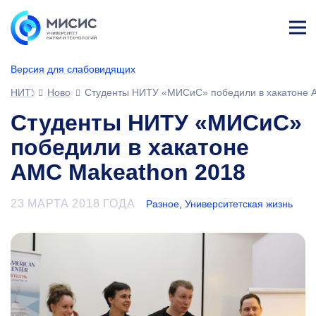
Лич
ны
Версия для слабовидящих
й
каб
НИТУ МИСИС
Новости
Студенты НИТУ «МИСиС» победили в хакатоне 
ине
т
Студенты НИТУ «МИСиС»
победили в хакатоне
AMC Makeathon 2018
23 МАРТА 2018 ГОДА
Разное
,
Университетская жизнь