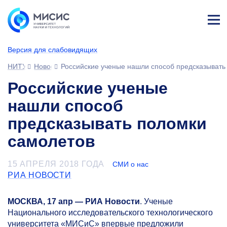
Лич
ны
Версия для слабовидящих
й
каб
НИТУ МИСИС
Новости
Российские ученые нашли способ предсказывать
ине
т
Российские ученые
нашли способ
предсказывать поломки
самолетов
15 АПРЕЛЯ 2018 ГОДА
СМИ о нас
РИА НОВОСТИ
МОСКВА, 17 апр — РИА Новости
. Ученые
Национального исследовательского технологического
университета «МИСиС» впервые предложили