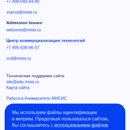
+7 499 649-44-80
vopros@misis.ru
Admission Issues:
welcome@misis.ru
Центр коммерциализации технологий
+7 495 638-46-57
cctt@misis.ru
Техническая поддержка сайта:
site@edu.misis.ru
Карта сайта
Работа в Университете МИСИС
Сведения об образовательной организации
Мы используем файлы идентификации
и метрики. Продолжая пользоваться сайтом,
Информация о закупках
Вы соглашаетесь с
использованием файлов
Противодействие коррупции