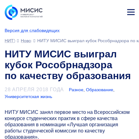
Лич
ны
Версия для слабовидящих
й
каб
НИТУ МИСИС
Новости
НИТУ МИСИС выиграл кубок Рособрнадзора по к
ине
т
НИТУ МИСИС выиграл
кубок Рособрнадзора
по качеству образования
28 АПРЕЛЯ 2018 ГОДА
Разное
,
Образование
,
Университетская жизнь
НИТУ МИСИС занял первое место на Всероссийском
конкурсе студенческих практик в сфере качества
образования в номинации «Лучшая организация
работы студенческой комиссии по качеству
образования».