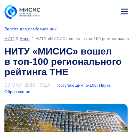
Лич
ны
Версия для слабовидящих
й
каб
НИТУ МИСИС
Новости
НИТУ «МИСИС» вошел в топ-100 регионального
ине
т
НИТУ «МИСИС» вошел
в топ-100 регионального
рейтинга THE
10 МАЯ 2018 ГОДА
Поступающим
,
5-100
,
Наука
,
Образование