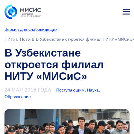
Лич
ны
Версия для слабовидящих
й
каб
НИТУ МИСИС
Новости
В Узбекистане откроется филиал НИТУ «МИСиС
ине
т
В Узбекистане
откроется филиал
НИТУ «МИСиС»
24 МАЯ 2018 ГОДА
Поступающим
,
Наука
,
Образование