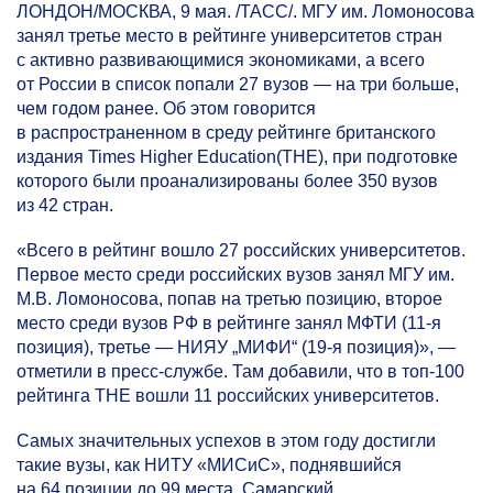
ЛОНДОН/МОСКВА, 9 мая. /ТАСС/. МГУ им. Ломоносова
занял третье место в рейтинге университетов стран
с активно развивающимися экономиками, а всего
от России в список попали 27 вузов — на три больше,
чем годом ранее. Об этом говорится
в распространенном в среду рейтинге британского
издания Times Higher Education(THE), при подготовке
которого были проанализированы более 350 вузов
из 42 стран.
«Всего в рейтинг вошло 27 российских университетов.
Первое место среди российских вузов занял МГУ им.
М.В. Ломоносова, попав на третью позицию, второе
место среди вузов РФ в рейтинге занял МФТИ
(11-я
позиция), третье — НИЯУ „МИФИ“
(19-я
позиция)», —
отметили в пресс-службе. Там добавили, что в топ-100
рейтинга THE вошли 11 российских университетов.
Самых значительных успехов в этом году достигли
такие вузы, как НИТУ «МИСиС», поднявшийся
на 64 позиции до 99 места, Самарский