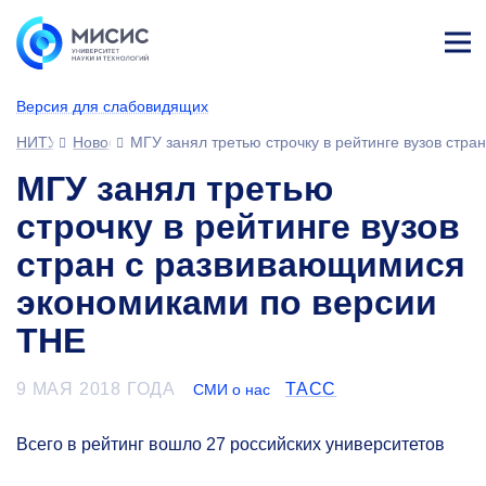
Лич
ны
Версия для слабовидящих
й
каб
НИТУ МИСИС
Новости
МГУ занял третью строчку в рейтинге вузов стр
ине
т
МГУ занял третью
строчку в рейтинге вузов
стран с развивающимися
экономиками по версии
THE
9 МАЯ 2018 ГОДА
ТАСС
СМИ о нас
Всего в рейтинг вошло 27 российских университетов