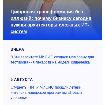
Цифровая трансформация без
иллюзий: почему бизнесу сегодня
нужны архитекторы сложных ИТ-
систем
ВЧЕРА
В Университете МИСИС создали мембрану для
тестирования лекарств на модели кишечника
5 АВГУСТА
Студенты НИТУ МИСИС прошли летний
интенсив лидерской программы «Новый
уровень»