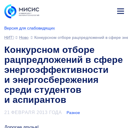
Лич
ны
Версия для слабовидящих
й
каб
НИТУ МИСИС
Новости
Конкурсном отборе рацпредложений в сфере эне
ине
т
Конкурсном отборе
рацпредложений в сфере
энергоэффективности
и энергосбережения
среди студентов
и аспирантов
21 ФЕВРАЛЯ 2013 ГОДА
Разное
Дорогие друзья!