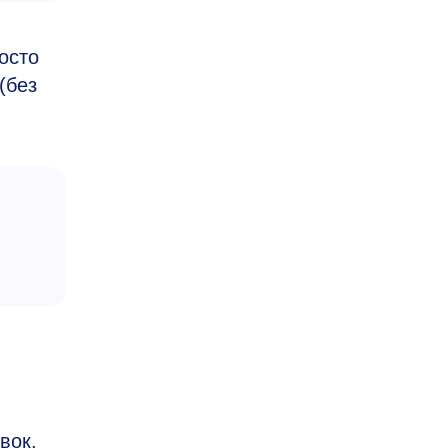
осто
(без
вок,