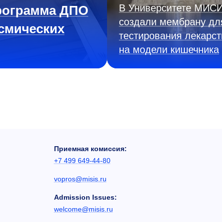
В Университете МИС
рограмма ДПО
создали мембрану дл
смических
тестирования лекарст
на модели кишечника
Приемная комиссия:
+7 499 649-44-80
vopros@misis.ru
Admission Issues:
welcome@misis.ru