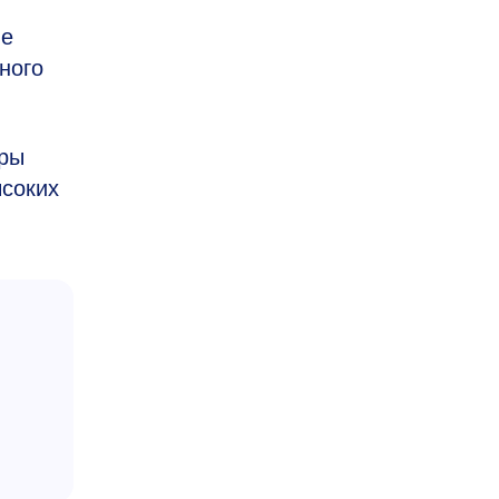
ие
ного
оры
ысоких