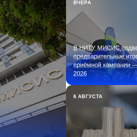
ВЧЕРА
В НИТУ МИСИС подв
предварительные ито
приёмной кампании 
2026
6 АВГУСТА