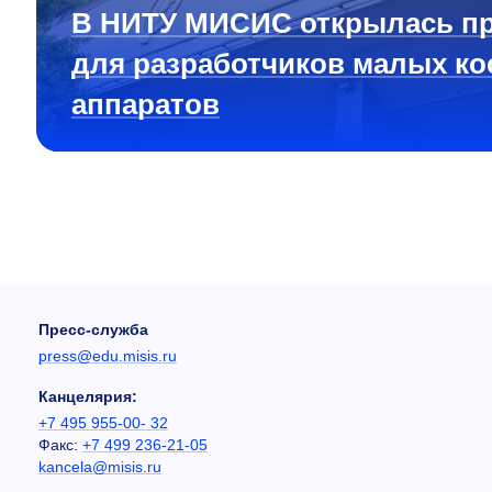
В НИТУ МИСИС открылась п
для разработчиков малых ко
аппаратов
Пресс-служба
press@edu.misis.ru
Канцелярия:
+7 495 955-00- 32
Факс:
+7 499 236-21-05
kancela@misis.ru