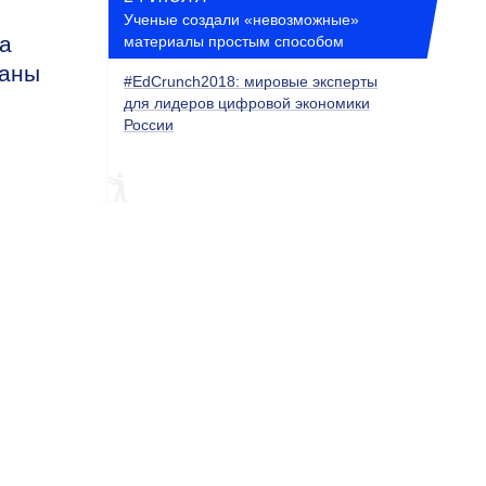
Ученые создали «невозможные»
ма
материалы простым способом
ваны
#EdCrunch2018: мировые эксперты
для лидеров цифровой экономики
России