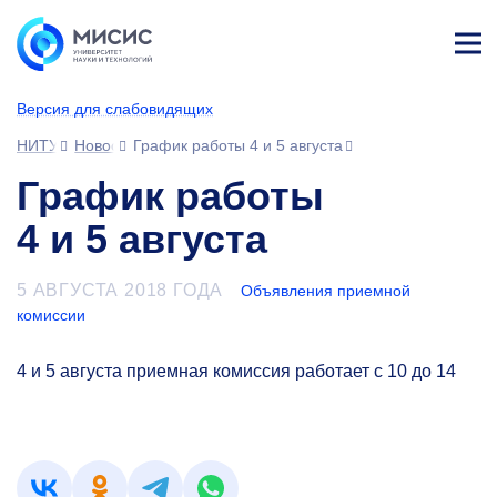
Лич
ны
Версия для слабовидящих
й
каб
НИТУ МИСИС
Новости
График работы 4 и 5 августа
ине
т
График работы
4 и 5 августа
5 АВГУСТА 2018 ГОДА
Объявления приемной
комиссии
4 и 5 августа приемная комиссия работает с 10 до 14