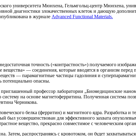
кого университета Мюнхена, Гельмгольц-центр Мюнхена, униве
зивной диагностики злокачественных клеток и дающую дополни
 опубликована в журнале
Advanced Functional Materials.
недостаточная точность («контрастность») получаемого изображ
ые вещества» — соединения, которые вводятся в организм перед
 веществ — парамагнитные частицы гадолиния и суперпарамагни
ть потенциально опасны.
ел приглашенный профессор лаборатории „Биомедицинские нан
систему на основе магнетоферритина. Полученная система поз
втина Черникова.
овеческого белка (ферритин) и магнитного ядра. Разработка и 
рый был усовершенствован для эффективного захвата опухолев
трастное вещество, прекрасно совместимое с человеческим орга
а. Затем, распространяясь с кровотоком, он будет захватывать