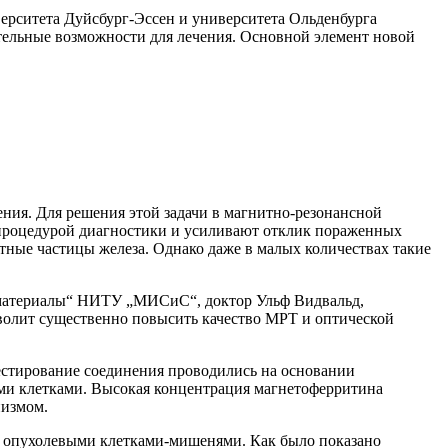
рситета Дуйсбург-Эссен и университета Ольденбурга
тельные возможности для лечения. Основной элемент новой
ения. Для решения этой задачи в магнитно-резонансной
 процедурой диагностики и усиливают отклик пораженных
тные частицы железа. Однако даже в малых количествах такие
оматериалы“ НИТУ „МИСиС“, доктор Ульф Видвальд,
волит существенно повысить качество МРТ и оптической
тестирование соединения проводились на основании
ыми клетками. Высокая концентрация магнетоферритина
низмом.
ся опухолевыми клетками-мишенями. Как было показано