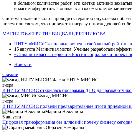
в большом количестве работ, эти клетки активно захват
и магнетоферритин. Попадая в лизосомы клеток-мишеней
Система также позволит проводить терапию опухолевых образ
полем или светом, что приведет к нагреву и последующей гибе
МАГНИТОФЕРРИТИН
ВИДВАЛЬД
ЧЕРНИКОВА
НИТУ «МИСиС» впервые вошел в глобальный рейтинг 
15 августа
Магнитная метка: Ученые разработали эффект
«Старший класс»: первый в России социальный проект 
Новости
Свежие
Фасад НИТУ МИСИС
вчера
В НИТУ МИСИС открылась программа ДПО для разработчиков
Фасад МИСИС
вчера
В НИТУ МИСИС подвели предварительные итоги приёмной к
Марина Нежурина
6 августа
Цифровая трансформация без иллюзий: почему бизнесу сегод
Образец мембраны