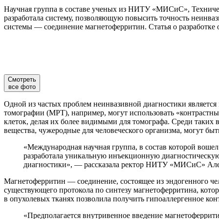
Научная группа в составе ученых из НИТУ «МИСиС», Техничес
разработала систему, позволяющую повысить точность неинва
системы — соединение магнетоферритин. Статья о разработке
Смотреть
все фото
Одной из частых проблем неинвазивной диагностики является 
томографии (МРТ), например, могут использовать «контрастн
клеток, делая их более видимыми для томографа. Среди таких
вещества, чужеродные для человеческого организма, могут бы
«Международная научная группа, в состав которой вош
разработала уникальную инъекционную диагностическую 
диагностики», —
рассказала ректор НИТУ «МИСиС» Але
Магнетоферритин — соединение, состоящее из эндогенного чел
существующего протокола по синтезу магнетоферритина, кото
в опухолевых тканях позволила получить гипоаллергенное кон
«Предполагается внутривенное введение магнетоферритин