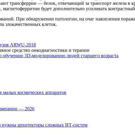
ывают трансферрин — белок, отвечающий за транспорт железа в к
, магнетоферритин будет дополнительно усиливать контрастны
ований. При обнаружении патологии, на очаг накопления пораж
ли злокачественных клеток.
вузов ARWU-2018
ивное средство онкодиагностики и терапии
по обучению 3D-моделированию людей старшего возраста
 малых космических аппаратов
ампании — 2026
ня нужны архитекторы сложных ИТ-систем