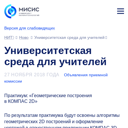
Лич
ны
Версия для слабовидящих
й
каб
НИТУ МИСИС
Новости
Университетская среда для учителей
ине
т
Университетская
среда для учителей
27 НОЯБРЯ 2018 ГОДА
Объявления приемной
комиссии
Практикум: «Геометрические построения
в КОМПАС 2D»
По результатам практикума будут освоены алгоритмы
геометрических 2D построений и оформление
чертежей в отечественном приложении КОМПАС 3D.