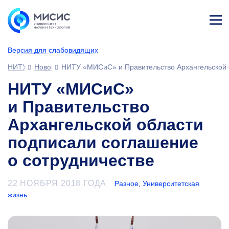
Лич
ны
Версия для слабовидящих
й
каб
НИТУ МИСИС
Новости
НИТУ «МИСиС» и Правительство Архангельской о
ине
т
НИТУ «МИСиС»
и Правительство
Архангельской области
подписали соглашение
о сотрудничестве
22 НОЯБРЯ 2018 ГОДА
Разное
,
Университетская
жизнь