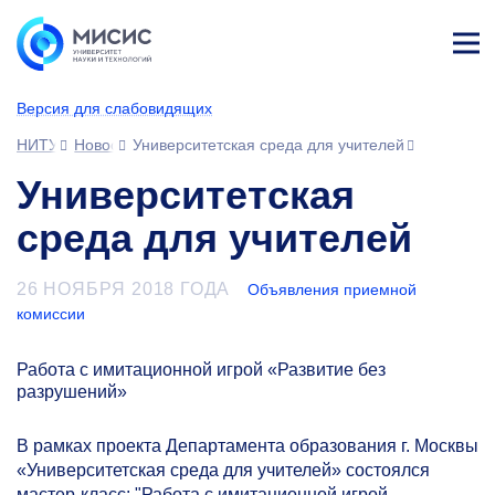
Лич
ны
Версия для слабовидящих
й
каб
НИТУ МИСИС
Новости
Университетская среда для учителей
ине
т
Университетская
среда для учителей
26 НОЯБРЯ 2018 ГОДА
Объявления приемной
комиссии
Работа с имитационной игрой «Развитие без
разрушений»
В рамках проекта Департамента образования г. Москвы
«Университетская среда для учителей» состоялся
мастер-класс: "Работа с имитационной игрой.