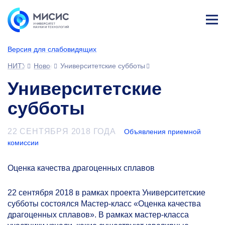
Лич
ны
Версия для слабовидящих
й
каб
НИТУ МИСИС
Новости
Университетские субботы
ине
т
Университетские
субботы
22 СЕНТЯБРЯ 2018 ГОДА
Объявления приемной
комиссии
Оценка качества драгоценных сплавов
22 сентября 2018 в рамках проекта Университетские
субботы состоялся Мастер-класс «Оценка качества
драгоценных сплавов». В рамках мастер-класса