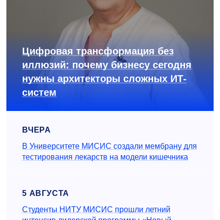
Цифровая трансформация без
иллюзий: почему бизнесу сегодня
нужны архитекторы сложных ИТ-
систем
ВЧЕРА
В Университете МИСИС создали мембрану для
тестирования лекарств на модели кишечника
5 АВГУСТА
Студенты НИТУ МИСИС прошли летний