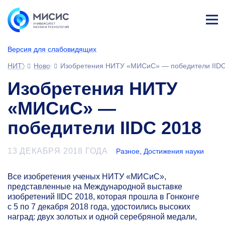
Лич
ны
Версия для слабовидящих
й
каб
НИТУ МИСИС
Новости
Изобретения НИТУ «МИСиС» — победители IIDC
ине
т
Изобретения НИТУ
«МИСиС» —
победители IIDC 2018
13 ДЕКАБРЯ 2018 ГОДА
Разное
,
Достижения науки
Все изобретения ученых НИТУ «МИСиС»,
представленные на Международной выставке
изобретений IIDC 2018, которая прошла в Гонконге
с 5 по 7 декабря 2018 года, удостоились высоких
наград: двух золотых и одной серебряной медали,