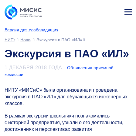
Лич
ны
Версия для слабовидящих
й
каб
НИТУ МИСИС
Новости
Экскурсия в ПАО «ИЛ»
ине
т
Экскурсия в ПАО «ИЛ»
1 ДЕКАБРЯ 2018 ГОДА
Объявления приемной
комиссии
НИТУ «МИСиС» была организована и проведена
экскурсия в ПАО «ИЛ» для обучающихся инженерных
классов.
В рамках экскурсии школьники познакомились
с историей предприятия, узнали о его деятельности,
достижениях и перспективах развития