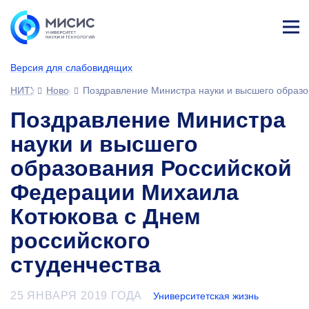
Лич
ны
Версия для слабовидящих
й
каб
НИТУ МИСИС
Новости
Поздравление Министра науки и высшего образо
ине
т
Поздравление Министра
науки и высшего
образования Российской
Федерации Михаила
Котюкова с Днем
российского
студенчества
25 ЯНВАРЯ 2019 ГОДА
Университетская жизнь