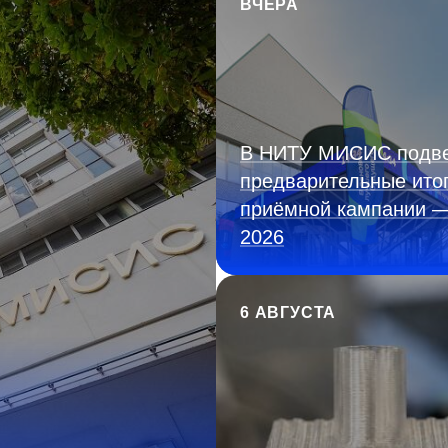
ВЧЕРА
В НИТУ МИСИС подв
предварительные ито
приёмной кампании 
2026
6 АВГУСТА