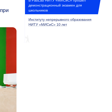
В FabLab НИТУ «МИСиС» прошел
демонстрационный экзамен для
 при
школьников
Институту непрерывного образования
НИТУ «МИСиС» 10 лет