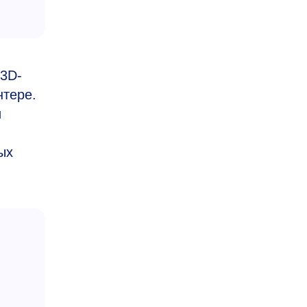
 3D-
нтере.
и
ых