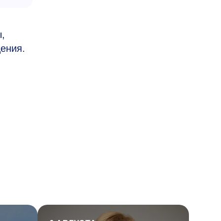
,
ения.