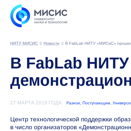
НИТУ МИСИС
Новости
В FabLab НИТУ «МИСиС» прошел
В FabLab НИТ
демонстрацион
27 МАРТА 2019 ГОДА
Разное
,
Поступающим
,
Универси
Центр технологической поддержки обр
в число организаторов «Демонстрационн