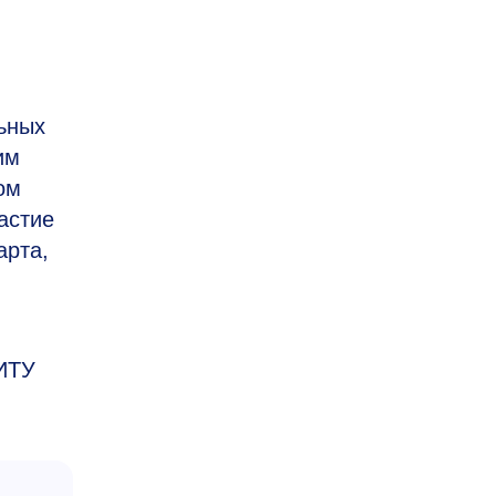
ьных
им
ом
астие
арта,
НИТУ