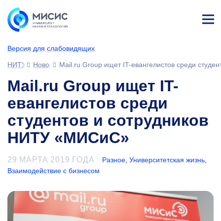
Лич
ны
Версия для слабовидящих
й
каб
НИТУ МИСИС
Новости
Mail.ru Group ищет IT-евангелистов среди студ
ине
т
Mail.ru Group ищет IT-
евангелистов среди
студентов и сотрудников
НИТУ «МИСиС»
29 МАРТА 2019 ГОДА
Разное
,
Университетская жизнь
,
Взаимодействие с бизнесом