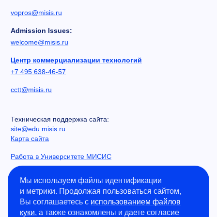
vopros@misis.ru
Admission Issues:
welcome@misis.ru
Центр коммерциализации технологий
+7 495 638-46-57
cctt@misis.ru
Техническая поддержка сайта:
site@edu.misis.ru
Карта сайта
Работа в Университете МИСИС
Сведения об образовательной организации
Мы используем файлы идентификации
и метрики. Продолжая пользоваться сайтом,
Информация о закупках
Вы соглашаетесь с
использованием файлов
Противодействие коррупции
куки
, а также ознакомлены и даете согласие
Политика конфиденциальности