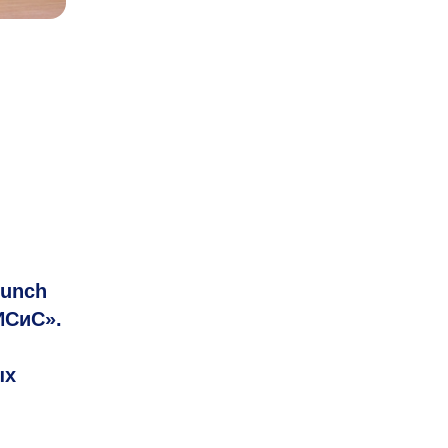
runch
ИСиС».
ых