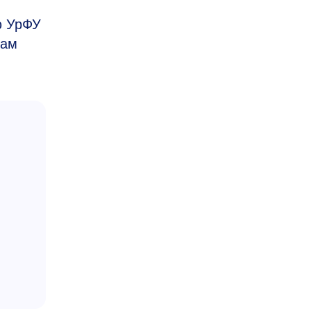
ю УрФУ
гам