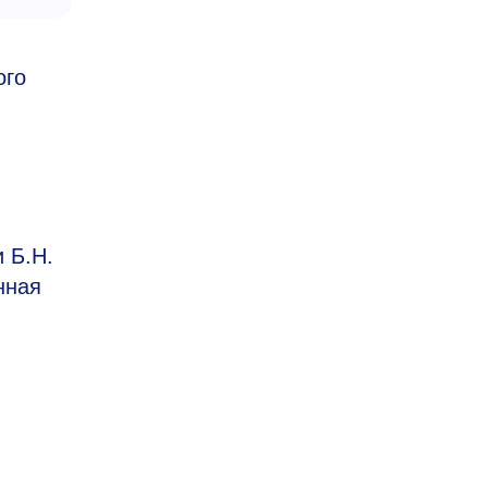
ого
 Б.Н.
нная