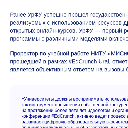
Ранее УрФУ успешно прошел государственн
реализуемых с использованием ресурсов д
открытых онлайн-курсов. УрФУ — первый ро
программы с различными моделями включен
Проректор по учебной работе НИТУ «МИСиС
прошедшей в рамках #EdCrunch Ural, отме
является объективным ответом на вызовы 
«Университеты должны воспринимать использова
как инструмент повышения собственной конкуре
на протяжении более пяти лет идеологом и орга
конференции #EdCrunch, активно ведет процесс 
развивает цифровую образовательную экосистему
принципа индивидуальных образовательных трае