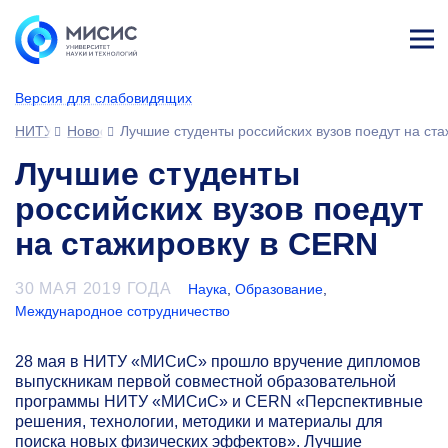
Лич
ны
Версия для слабовидящих
й
каб
НИТУ МИСИС
Новости
Лучшие студенты российских вузов поедут на ст
ине
т
Лучшие студенты
российских вузов поедут
на стажировку в CERN
30 МАЯ 2019 ГОДА
Наука
,
Образование
,
Международное сотрудничество
28 мая в НИТУ «МИСиС» прошло вручение дипломов
выпускникам первой совместной образовательной
программы НИТУ «МИСиС» и CERN «Перспективные
решения, технологии, методики и материалы для
поиска новых физических эффектов». Лучшие