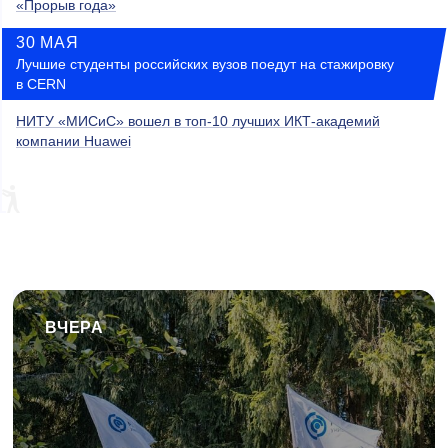
«Прорыв года»
30 МАЯ
Лучшие студенты российских вузов поедут на стажировку
в CERN
НИТУ «МИСиС» вошел в топ-10 лучших ИКТ-академий
компании Huawei
ВЧЕРА