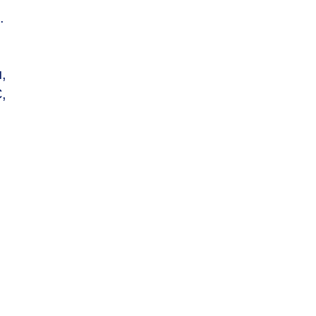
.
,
,