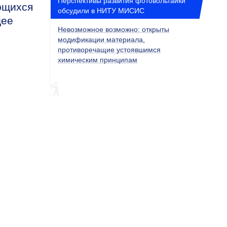
Перспективы развития фотовольтаики
ющихся
обсудили в НИТУ МИСИС
щее
Невозможное возможно: открыты
модификации материала,
противоречащие устоявшимся
химическим принципам