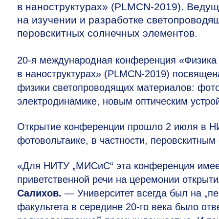
в наноструктурах» (PLMCN-2019). Веду
на изучении и разработке светопроводя
перовскитных солнечных элементов.
20-я
международная конференция «Физика 
в наноструктурах» (PLMCN-2019) посвящен
физики светопроводящих материалов: фото
электродинамике, новым оптическим устрой
Открытие конференции прошло 2 июля в Н
фотовольтаике, в частности, перовскитны
«Для НИТУ „МИСиС“ эта конференция имеет
приветственной речи на церемонии открыт
Салихов.
— Университет всегда был на „п
факультета в середине
20-го
века было отве