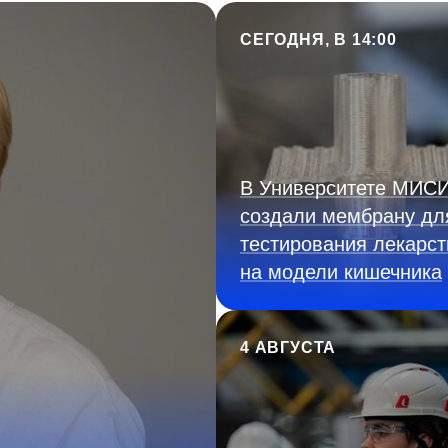
СЕГОДНЯ, В 14:00
В Университете МИС
создали мембрану дл
тестирования лекарст
на модели кишечника
4 АВГУСТА