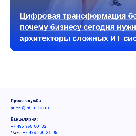
Цифровая трансформация бе
почему бизнесу сегодня нуж
архитекторы сложных ИТ-си
Пресс-служба
press@edu.misis.ru
Канцелярия:
+7 495 955-00- 32
Факс:
+7 499 236-21-05