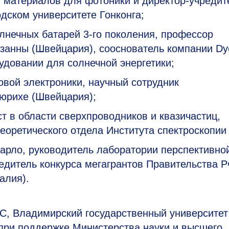
и материалов для фотоники и директор-учредит
дском университете Гонконга;
олнечных батарей
3-го
поколения, профессор
занны (Швейцария), сооснователь компании D
довании для солнечной энергетики;
овой электроники, научный сотрудник
юрихе (Швейцария);
т в области сверхпроводников и квазичастиц,
еоретического отдела Института спектроскопии
арло, руководитель лаборатории перспективно
дитель конкурса мегагрантов Правительства Р
алия).
 Владимирский государственный университет
 при поддержке Министерства науки и высшего