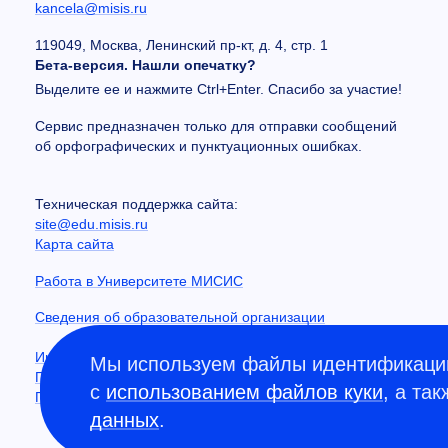
kancela@misis.ru
119049, Москва, Ленинский пр-кт, д. 4, стр. 1
Бета-версия. Нашли опечатку?
Выделите ее и нажмите Ctrl+Enter. Спасибо за участие!
Сервис предназначен только для отправки сообщений
об орфографических и пунктуационных ошибках.
Техническая поддержка сайта:
site@edu.misis.ru
Карта сайта
Работа в Университете МИСИС
Сведения об образовательной организации
Информация о закупках
Мы используем файлы идентификации
Противодействие коррупции
с
использованием файлов куки
, а та
Политика конфиденциальности
данных
.