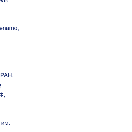
ель
yenamo,
 РАН.
й
Ф,
 им.