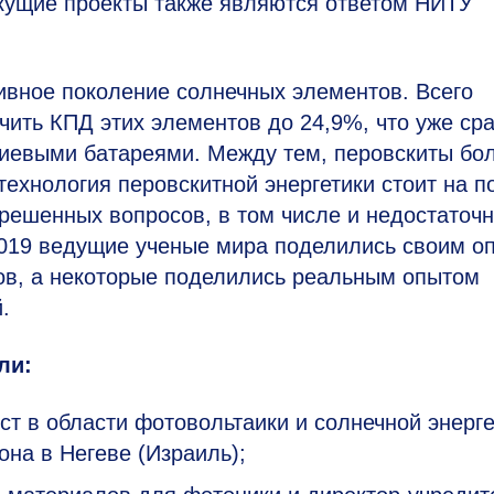
кущие проекты также являются ответом НИТУ
ивное поколение солнечных элементов. Всего
ичить КПД этих элементов до 24,9%, что уже ср
иевыми батареями. Между тем, перовскиты бо
ехнология перовскитной энергетики стоит на п
решенных вопросов, в том числе и недостаточ
2019 ведущие ученые мира поделились своим о
ов, а некоторые поделились реальным опытом
.
ли:
т в области фотовольтаики и солнечной энерге
на в Негеве (Израиль);