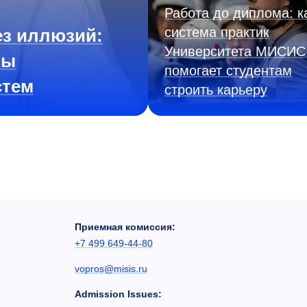
Работа до диплома: к
система практик
з иллюзий:
Университета МИСИС
ны
помогает студентам
стем
строить карьеру
Приемная комиссия:
+7 499 649-44-80
vopros@misis.ru
Admission Issues: