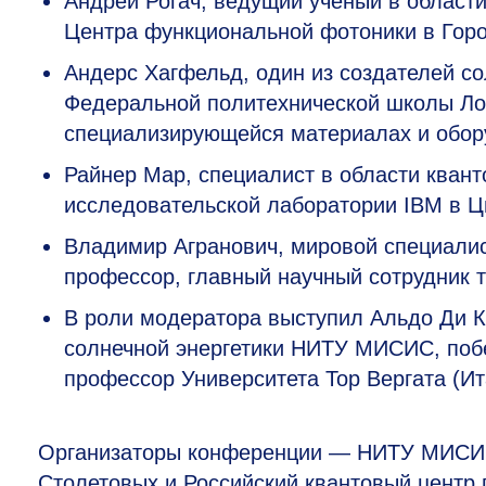
Андрей Рогач, ведущий ученый в област
Центра функциональной фотоники в Горо
Андерс Хагфельд, один из создателей с
Федеральной политехнической школы Ло
специализирующейся материалах и обору
Райнер Мар, специалист в области квант
исследовательской лаборатории IBM в Ц
Владимир Агранович, мировой специалис
профессор, главный научный сотрудник т
В роли модератора выступил Альдо Ди К
солнечной энергетики НИТУ МИСИС, побе
профессор Университета Тор Вергата (Ит
Организаторы конференции — НИТУ МИСИС,
Столетовых и Российский квантовый центр