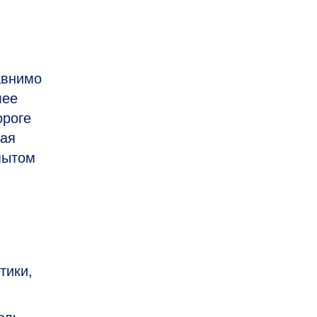
авнимо
лее
ороге
ная
пытом
тики,