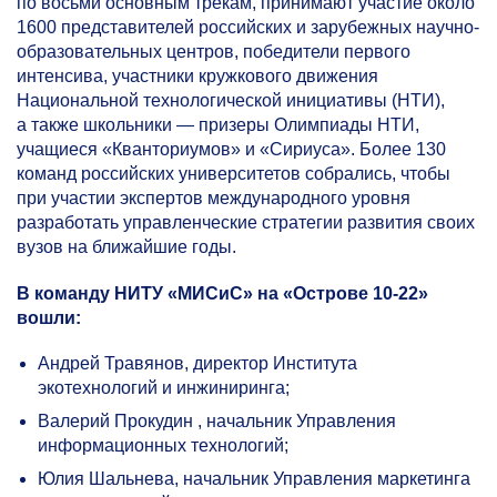
по восьми основным трекам, принимают участие около
1600 представителей российских и зарубежных научно-
образовательных центров, победители первого
интенсива, участники кружкового движения
Национальной технологической инициативы (НТИ),
а также школьники — призеры Олимпиады НТИ,
учащиеся «Кванториумов» и «Сириуса». Более 130
команд российских университетов собрались, чтобы
при участии экспертов международного уровня
разработать управленческие стратегии развития своих
вузов на ближайшие годы.
В команду НИТУ «МИСиС» на «Острове
10-22»
вошли:
Андрей Т
равянов, директор Института
экотехнологий и инжиниринга;
Валерий
Прокудин , начальник Управления
информационных технологий;
Юлия
Шальнева, начальник Управления маркетинга