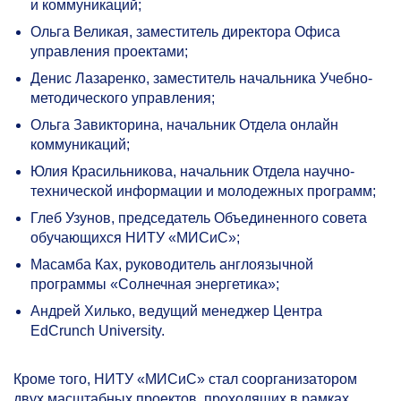
и коммуникаций;
Ольга
Великая, заместитель директора Офиса
управления проектами;
Денис
Лазаренко, заместитель начальника Учебно-
методического управления;
Ольга
Завикторина, начальник Отдела онлайн
коммуникаций;
Юлия
Красильникова, начальник Отдела научно-
технической информации и молодежных программ;
Глеб
Узунов, председатель Объединенного совета
обучающихся НИТУ «МИСиС»;
Масамба
Ках, руководитель англоязычной
программы «Солнечная энергетика»;
Андрей
Хилько, ведущий менеджер Центра
EdCrunch University.
Кроме того, НИТУ «МИСиС» стал соорганизатором
двух масштабных проектов, проходящих в рамках