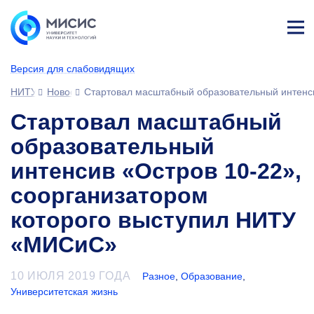
Лич
ны
Версия для слабовидящих
й
каб
НИТУ МИСИС
Новости
Стартовал масштабный образовательный интенс
ине
т
Стартовал масштабный
образовательный
интенсив «Остров 10-22»,
соорганизатором
которого выступил НИТУ
«МИСиС»
10 ИЮЛЯ 2019 ГОДА
Разное
,
Образование
,
Университетская жизнь