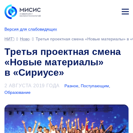
Лич
ны
Версия для слабовидящих
й
каб
НИТУ МИСИС
Новости
Третья проектная смена «Новые материалы» в 
ине
т
Третья проектная смена
«Новые материалы»
в «Сириусе»
2 АВГУСТА 2019 ГОДА
Разное
,
Поступающим
,
Образование