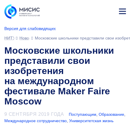
Лич
ны
Версия для слабовидящих
й
каб
НИТУ МИСИС
Новости
Московские школьники представили свои изобре
ине
т
Московские школьники
представили свои
изобретения
на международном
фестивале Maker Faire
Moscow
9 СЕНТЯБРЯ 2019 ГОДА
Поступающим
,
Образование
,
Международное сотрудничество
,
Университетская жизнь