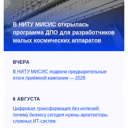
В НИТУ МИСИС открылась
программа ДПО для разработчиков
малых космических аппаратов
ВЧЕРА
В НИТУ МИСИС подвели предварительные
итоги приёмной кампании — 2026
6 АВГУСТА
Цифровая трансформация без иллюзий:
почему бизнесу сегодня нужны архитекторы
сложных ИТ-систем