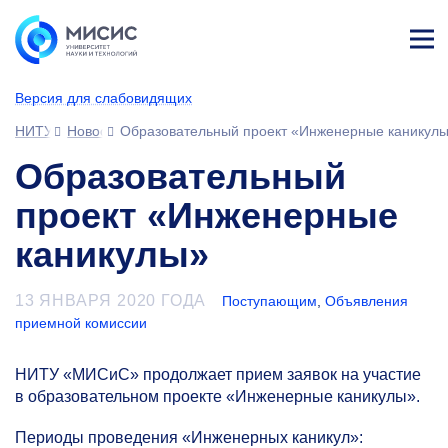
Лич
ны
Версия для слабовидящих
й
каб
НИТУ МИСИС
Новости
Образовательный проект «Инженерные каникул
ине
т
Образовательный
проект «Инженерные
каникулы»
13 ЯНВАРЯ 2020 ГОДА
Поступающим
,
Объявления
приемной комиссии
НИТУ «МИСиС» продолжает прием заявок на участие
в образовательном проекте «Инженерные каникулы».
Периоды проведения «Инженерных каникул»: