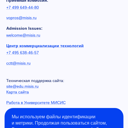
Приемная комиссия:
+7 499 649-44-80
vopros@misis.ru
Admission Issues:
welcome@misis.ru
Центр коммерциализации технологий
+7 495 638-46-57
cctt@misis.ru
Техническая поддержка сайта:
site@edu.misis.ru
Карта сайта
Работа в Университете МИСИС
Сведения об образовательной организации
Мы используем файлы идентификации
и метрики. Продолжая пользоваться сайтом,
Информация о закупках