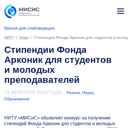
Лич
ны
Версия для слабовидящих
й
каб
НИТУ МИСИС
Новости
Стипендии Фонда Арконик для студентов и моло
ине
т
Стипендии Фонда
Арконик для студентов
и молодых
преподавателей
18 ФЕВРАЛЯ 2020 ГОДА
Разное
,
Наука
,
Образование
НИТУ «МИСиС» объявляет конкурс на получение
стипендий Фонда Арконик для студентов и молодых