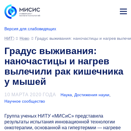
Лич
ны
Версия для слабовидящих
й
каб
НИТУ МИСИС
Новости
Градус выживания: наночастицы и нагрев вылеч
ине
т
Градус выживания:
наночастицы и нагрев
вылечили рак кишечника
у мышей
10 МАРТА 2020 ГОДА
Наука
,
Достижения науки
,
Научное сообщество
Группа ученых НИТУ «МИСиС» представила
результаты испытания инновационной технологии
онкотерапии, основанной на гипертермии — нагреве