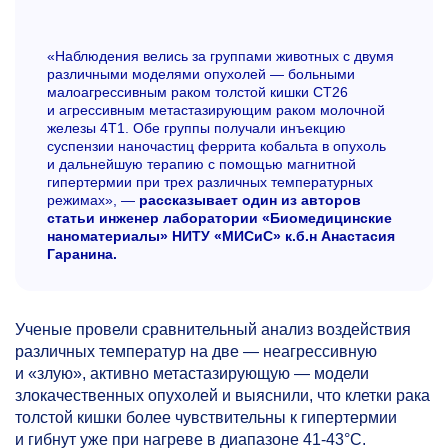
«Наблюдения велись за группами животных с двумя
различными моделями опухолей — больными
малоагрессивным раком толстой кишки СТ26
и агрессивным метастазирующим раком молочной
железы 4Т1. Обе группы получали инъекцию
суспензии наночастиц феррита кобальта в опухоль
и дальнейшую терапию с помощью магнитной
гипертермии при трех различных температурных
режимах», —
рассказывает один из авторов
статьи инженер лаборатории «Биомедицинские
наноматериалы» НИТУ «МИСиС» к.б.н Анастасия
Гаранина.
Ученые провели сравнительный анализ воздействия
различных температур на две — неагрессивную
и «злую», активно метастазирующую — модели
злокачественных опухолей и выяснили, что клетки рака
толстой кишки более чувствительны к гипертермии
и гибнут уже при нагреве в диапазоне 41-43°С.