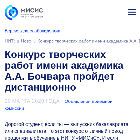
Лич
ны
Версия для слабовидящих
й
каб
НИТУ МИСИС
Новости
Конкурс творческих работ имени академика А.А.
ине
т
Конкурс творческих
работ имени академика
А.А. Бочвара пройдет
дистанционно
20 МАРТА 2020 ГОДА
Объявления приемной
комиссии
Дорогой студент, если ты — выпускник бакалавриата
или специалитета, то этот конкурс отличный повод
продолжить обучение в НИТУ «МИСиС». И если