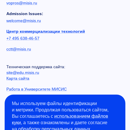
vopros@misis.ru
Admission Issues:
welcome@misis.ru
Центр коммерциализации технологий
+7 495 638-46-57
cctt@misis.ru
Техническая поддержка сайта:
site@edu.misis.ru
Карта сайта
Работа в Университете МИСИС
Сведения об образовательной организации
Мы используем файлы идентификации
и метрики. Продолжая пользоваться сайтом,
Информация о закупках
Вы соглашаетесь с
использованием файлов
Противодействие коррупции
куки
, а также ознакомлены и даете согласие
Политика конфиденциальности
на
обработку персональных данных
.