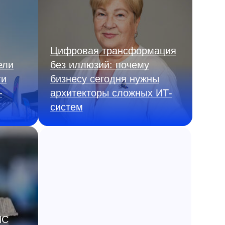
Цифровая трансформация
ели
без иллюзий: почему
ги
бизнесу сегодня нужны
—
архитекторы сложных ИТ-
систем
ИС