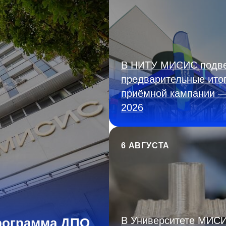
В НИТУ МИСИС подв
предварительные ито
приёмной кампании 
2026
6 АВГУСТА
В Университете МИС
рограмма ДПО