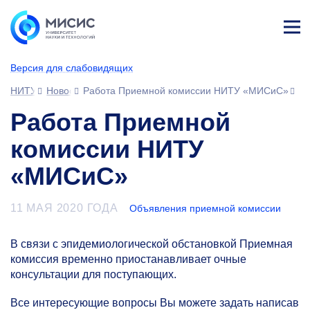
Лич
ны
Версия для слабовидящих
й
каб
НИТУ МИСИС
Новости
Работа Приемной комиссии НИТУ «МИСиС»
ине
т
Работа Приемной
комиссии НИТУ
«МИСиС»
11 МАЯ 2020 ГОДА
Объявления приемной комиссии
В связи с эпидемиологической обстановкой Приемная
комиссия временно приостанавливает очные
консультации для поступающих.
Все интересующие вопросы Вы можете задать написав