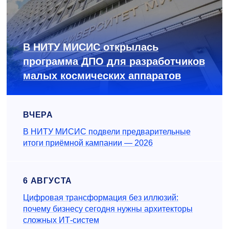
В НИТУ МИСИС открылась
программа ДПО для разработчиков
малых космических аппаратов
ВЧЕРА
В НИТУ МИСИС подвели предварительные
итоги приёмной кампании — 2026
6 АВГУСТА
Цифровая трансформация без иллюзий:
почему бизнесу сегодня нужны архитекторы
сложных ИТ-систем