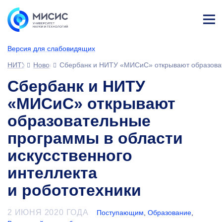
Лич
ны
Версия для слабовидящих
й
каб
НИТУ МИСИС
Новости
Сбербанк и НИТУ «МИСиС» открывают образовате
ине
т
Сбербанк и НИТУ
«МИСиС» открывают
образовательные
программы в области
искусственного
интеллекта
и робототехники
2 ИЮНЯ 2020 ГОДА
Поступающим
,
Образование
,