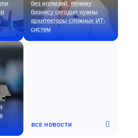
ели
без иллюзий: почему
ги
бизнесу сегодня нужны
—
архитекторы сложных ИТ-
систем
ИС
я
в
ВСЕ НОВОСТИ