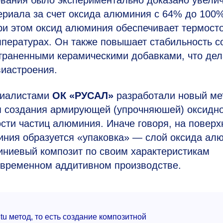
ования было экспериментально доказано увели
ериала за счет оксида алюминия с 64% до 100
ри этом оксид алюминия обеспечивает термост
пературах. Он также повышает стабильность с
траненными керамическими добавками, что дел
иастроения.
циалистами
ОК «РУСАЛ»
разработали новый ме
я создания армирующей (упрочняюшей) оксидн
сти частиц алюминия. Иначе говоря, на поверх
иния образуется «упаковка» — слой оксида ал
ниевый композит по своим характеристикам
овременном аддитивном производстве.
tu метод, то есть создание композитной