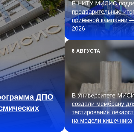
В НИТУ МИСИС подв
предварительные ито
приёмной кампании 
2026
6 АВГУСТА
В Университете МИС
рограмма ДПО
создали мембрану дл
смических
тестирования лекарст
на модели кишечника