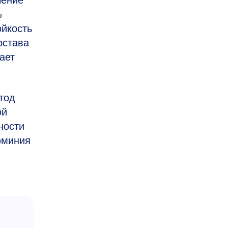
чение
%
ойкость
остава
ает
тод
ой
ности
юминия