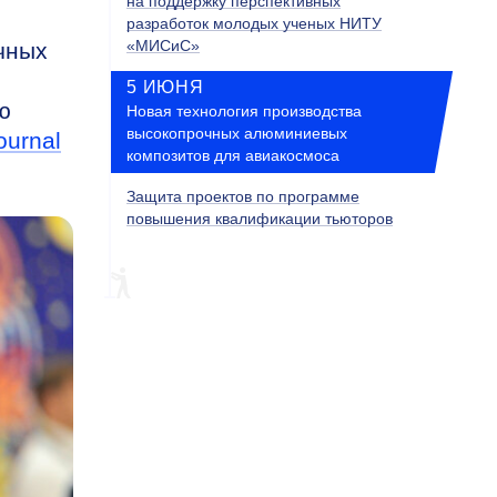
на поддержку перспективных
разработок молодых ученых НИТУ
«МИСиС»
чных
5 ИЮНЯ
ю
Новая технология производства
высокопрочных алюминиевых
ournal
композитов для авиакосмоса
Защита проектов по программе
повышения квалификации тьюторов