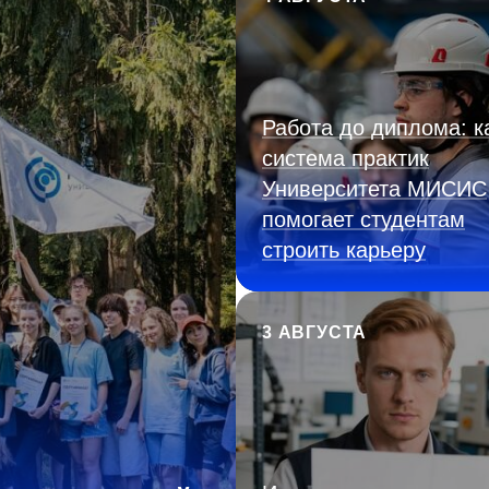
Работа до диплома: к
система практик
Университета МИСИС
помогает студентам
строить карьеру
3 АВГУСТА