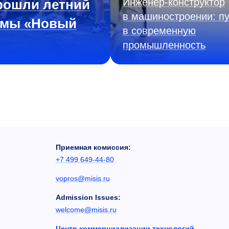
Инженер‑конструктор
рошли летний
в машиностроении: пу
ммы «Новый
в современную
промышленность
Приемная комиссия:
+7 499 649-44-80
vopros@misis.ru
Admission Issues:
welcome@misis.ru
Центр коммерциализации технологий