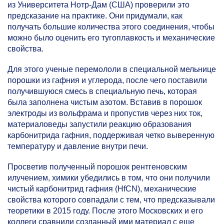
из Университета Нотр-Дам (США) проверили это
предсказание на практике. Они придумали, как
получать большие количества этого соединения, чтобы
можно было оценить его тугоплавкость и механические
свойства.
Для этого ученые перемололи в специальной мельнице
порошки из гафния и углерода, после чего поставили
получившуюся смесь в специальную печь, которая
была заполнена чистым азотом. Вставив в порошок
электроды из вольфрама и пропустив через них ток,
материаловеды запустили реакцию образования
карбонитрида гафния, поддерживая четко выверенную
температуру и давление внутри печи.
Просветив полученный порошок рентгеновским
илучением, химики убедились в том, что они получили
чистый карбонитрид гафния (HfCN), механические
свойства которого совпадали с тем, что предсказывали
теоретики в 2015 году. После этого Московских и его
коллеги сравнили созданный ими материал с еще