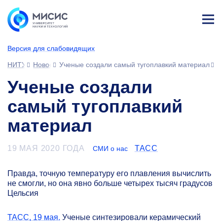
Лич
ны
Версия для слабовидящих
й
каб
НИТУ МИСИС
Новости
Ученые создали самый тугоплавкий материал
ине
т
Ученые создали
самый тугоплавкий
материал
19 МАЯ 2020 ГОДА
ТАСС
СМИ о нас
Правда, точную температуру его плавления вычислить
не смогли, но она явно больше четырех тысяч градусов
Цельсия
ТАСС, 19 мая.
Ученые синтезировали керамический